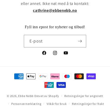
eller annet. Ikke nøl med å ta kontakt:
cathrine@ebbenebb.no
Fyll inn epost for nyheter og tilbud!
E-post
Facebook
Instagram
YouTube
Betalingsmåter
© 2026,
Ebbe Nebb
Drevet av Shopify
Retningslinjer for angrerett
Personvernerklæring
Vilkår for bruk
Retningslinjer for frakt