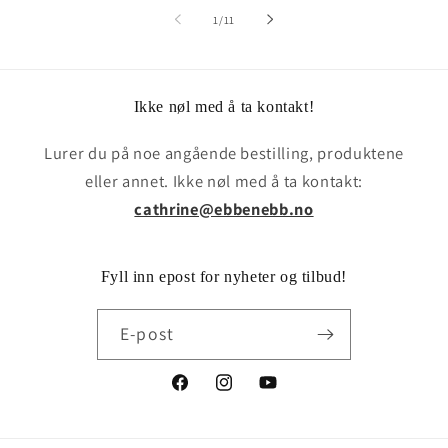
av
1
/
11
Ikke nøl med å ta kontakt!
Lurer du på noe angående bestilling, produktene
eller annet. Ikke nøl med å ta kontakt:
cathrine@ebbenebb.no
Fyll inn epost for nyheter og tilbud!
E-post
Facebook
Instagram
YouTube