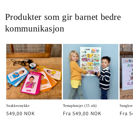
Produkter som gir barnet bedre
kommunikasjon
Snakkesmykke
Temaplansjer (15 stk)
Sangkort
Vanlig
549,00 NOK
Vanlig
Fra 549,00 NOK
Vanli
Fra 
pris
pris
pris