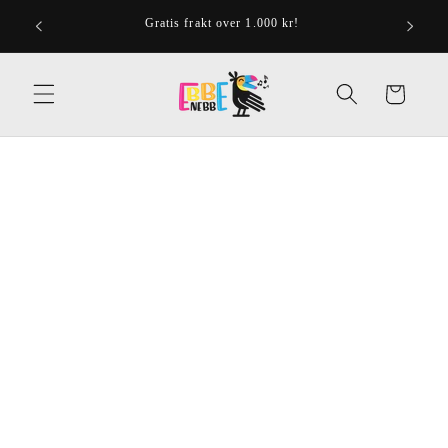
Gå videre
til
Gratis frakt over 1.000 kr!
Ressurser
innholdet
Handlekurv