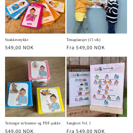
Snakkesmykke
Temaplansjer (15 stk)
Vanlig
549,00 NOK
Vanlig
Fra 549,00 NOK
pris
pris
Terninger m/lommer og PDF-pakke
Sangkort Vol. 1
Vanlig
549,00 NOK
Vanlig
Fra 549,00 NOK