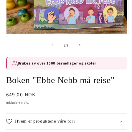
av
1
/
8
Brukes av over 1500 barnehager og skoler
Boken "Ebbe Nebb må reise"
Vanlig
649,00 NOK
pris
Inkludert MVA.
Hvem er produktene våre for?