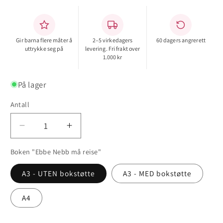
Gir barna flere måter å
2–5 virkedagers
60 dagers angrerett
uttrykke seg på
levering. Fri frakt over
1.000 kr
På lager
Antall
Antall
Senk
Øk
antallet
antallet
Boken "Ebbe Nebb må reise"
for
for
Boken
Boken
A3 - UTEN bokstøtte
A3 - MED bokstøtte
&quot;Ebbe
&quot;Ebbe
Nebb
Nebb
A4
må
må
reise&quot;
reise&quot;