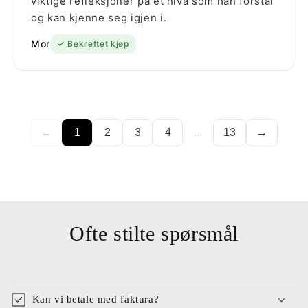
viktige refleksjoner på et nivå som han forstår
og kan kjenne seg igjen i.
Mor
✓ Bekreftet kjøp
←
1
2
3
4
...
13
→
Ofte stilte spørsmål
Kan vi betale med faktura?