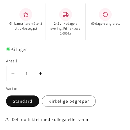
Gir barna flere måter å
2–5 virkedagers
60 dagers angrerett
uttrykke seg på
levering. Fri frakt over
1.000 kr
På lager
Antall
Antall
Senk
Øk
antallet
antallet
Variant
for
for
Snakkesmykke
Snakkesmykke
Standard
Kirkelige begreper
Del produktet med kollega eller venn