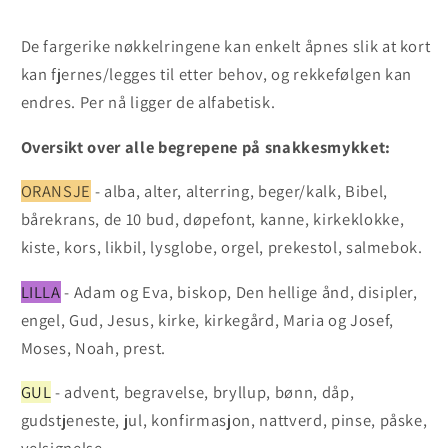
De fargerike nøkkelringene kan enkelt åpnes slik at kort
kan fjernes/legges til etter behov, og rekkefølgen kan
endres. Per nå ligger de alfabetisk.
Oversikt over alle begrepene på snakkesmykket:
ORANSJE
- alba, alter, alterring, beger/kalk, Bibel,
bårekrans, de 10 bud, døpefont, kanne, kirkeklokke,
kiste, kors, likbil, lysglobe, orgel, prekestol, salmebok.
LILLA
- Adam og Eva, biskop, Den hellige ånd, disipler,
engel, Gud, Jesus, kirke, kirkegård, Maria og Josef,
Moses, Noah, prest.
GUL
- advent, begravelse, bryllup, bønn, dåp,
gudstjeneste, jul, konfirmasjon, nattverd, pinse, påske,