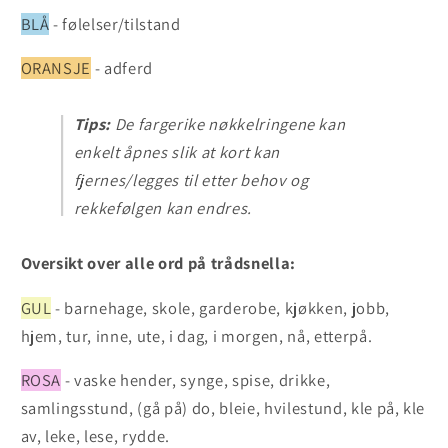
BLÅ
- følelser/tilstand
ORANSJE
- adferd
Tips:
De fargerike nøkkelringene kan
enkelt åpnes slik at kort kan
fjernes/legges til etter behov og
rekkefølgen kan endres.
Oversikt over alle ord på trådsnella:
GUL
- barnehage, skole, garderobe, kjøkken, jobb,
hjem, tur, inne, ute, i dag, i morgen, nå, etterpå.
ROSA
- vaske hender, synge, spise, drikke,
samlingsstund, (gå på) do, bleie, hvilestund, kle på, kle
av, leke, lese, rydde.