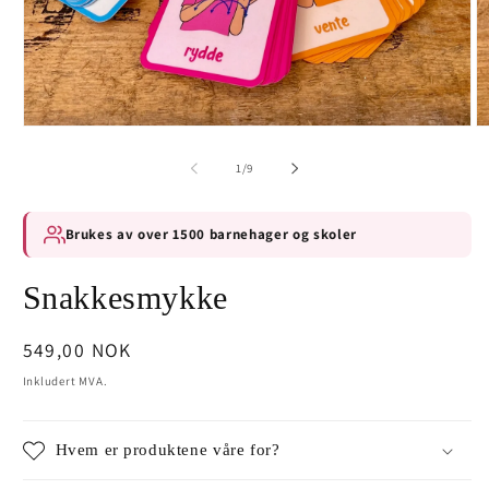
av
1
/
9
Brukes av over 1500 barnehager og skoler
Snakkesmykke
Vanlig
549,00 NOK
pris
Inkludert MVA.
Hvem er produktene våre for?