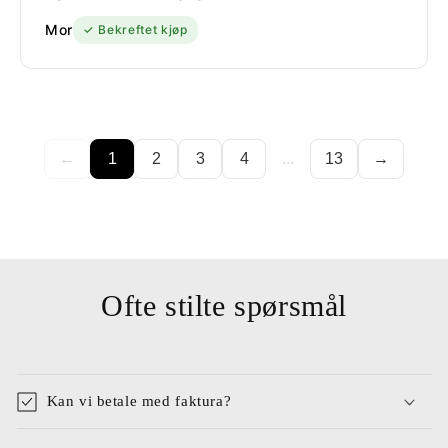
Mor
✓ Bekreftet kjøp
←
1
2
3
4
...
13
→
Ofte stilte spørsmål
Kan vi betale med faktura?