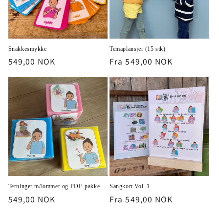
Snakkesmykke
Temaplansjer (15 stk)
Vanlig
549,00 NOK
Vanlig
Fra 549,00 NOK
pris
pris
Terninger m/lommer og PDF-pakke
Sangkort Vol. 1
Vanlig
549,00 NOK
Vanlig
Fra 549,00 NOK
pris
pris