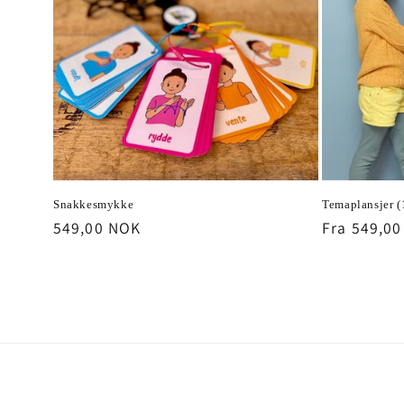
Snakkesmykke
Temaplansjer (
Vanlig
549,00 NOK
Vanlig
Fra 549,0
pris
pris