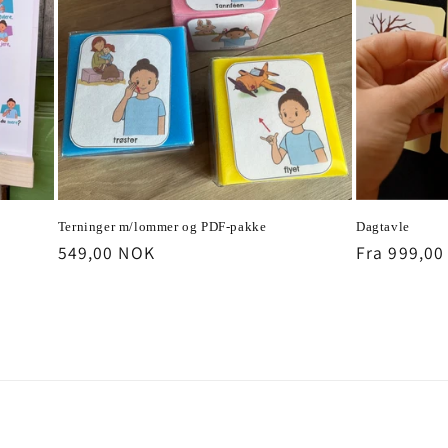
Terninger m/lommer og PDF-pakke
Dagtavle
Vanlig
549,00 NOK
Vanlig
Fra 999,0
pris
pris