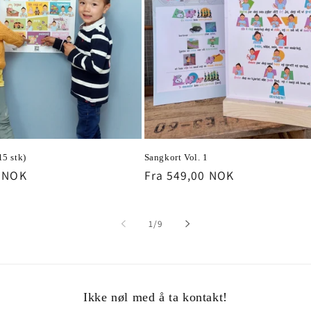
15 stk)
Sangkort Vol. 1
0 NOK
Vanlig
Fra 549,00 NOK
pris
av
1
/
9
Ikke nøl med å ta kontakt!