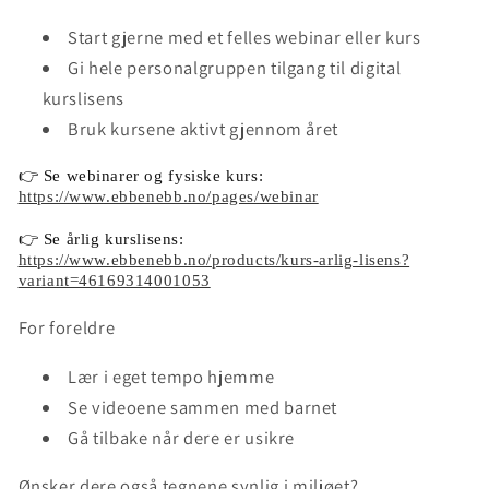
Start gjerne med et felles webinar eller kurs
Gi hele personalgruppen tilgang til digital
kurslisens
Bruk kursene aktivt gjennom året
👉 Se webinarer og fysiske kurs:
https://www.ebbenebb.no/pages/webinar
👉 Se årlig kurslisens:
https://www.ebbenebb.no/products/kurs-arlig-lisens?
variant=46169314001053
For foreldre
Lær i eget tempo hjemme
Se videoene sammen med barnet
Gå tilbake når dere er usikre
Ønsker dere også tegnene synlig i miljøet?