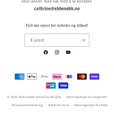
eller annet. Ikke nøl med å ta kontakt:
cathrine@ebbenebb.no
Fyll inn epost for nyheter og tilbud!
E-post
Facebook
Instagram
YouTube
Betalingsmåter
© 2026,
Ebbe Nebb
Drevet av Shopify
Retningslinjer for angrerett
Personvernerklæring
Vilkår for bruk
Retningslinjer for frakt