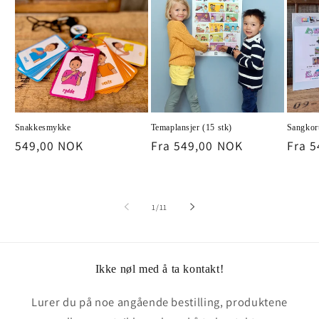
Snakkesmykke
Temaplansjer (15 stk)
Sangkort
Vanlig
549,00 NOK
Vanlig
Fra 549,00 NOK
Vanli
Fra 
pris
pris
pris
av
1
/
11
Ikke nøl med å ta kontakt!
Lurer du på noe angående bestilling, produktene