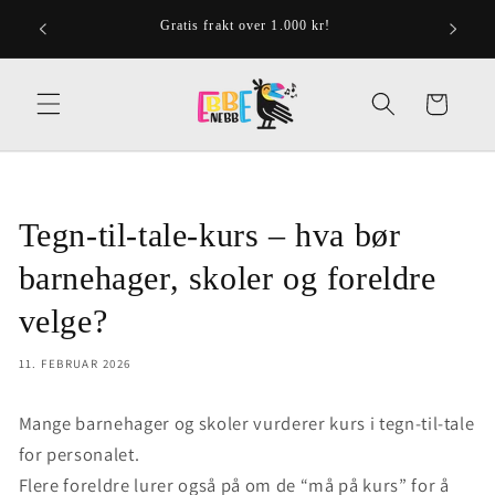
Gå videre
til
Gratis frakt over 1.000 kr!
Ressurser
innholdet
Handlekurv
Tegn-til-tale-kurs – hva bør
barnehager, skoler og foreldre
velge?
11. FEBRUAR 2026
Mange barnehager og skoler vurderer kurs i tegn-til-tale
for personalet.
Flere foreldre lurer også på om de “må på kurs” for å